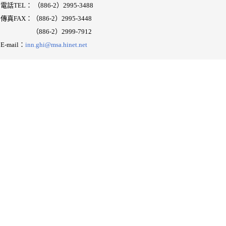
電話TEL： （886-2）2995-3488
傳真FAX：（886-2）2995-3448
（886-2）
2999-7912
E-mail：
inn.ghi@msa.hinet.net